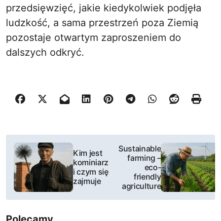
przedsięwzięć, jakie kiedykolwiek podjęła
ludzkość, a sama przestrzeń poza Ziemią
pozostaje otwartym zaproszeniem do
dalszych odkryć.
N
Sustainable
Kim jest
farming –
a
kominiarz
eco-
i czym się
friendly
w
zajmuje
agriculture
i
Polecamy