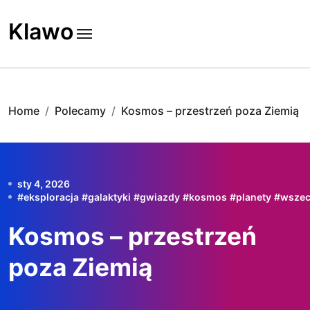
Skip
to
Klawo
content
Home
Polecamy
Kosmos – przestrzeń poza Ziemią
sty 4, 2026
#
eksploracja
#
galaktyki
#
gwiazdy
#
kosmos
#
planety
#
wszec
Kosmos – przestrzeń
poza Ziemią