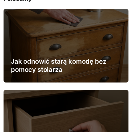
g
a
c
j
a
w
Jak odnowić starą komodę bez
pomocy stolarza
p
i
s
u