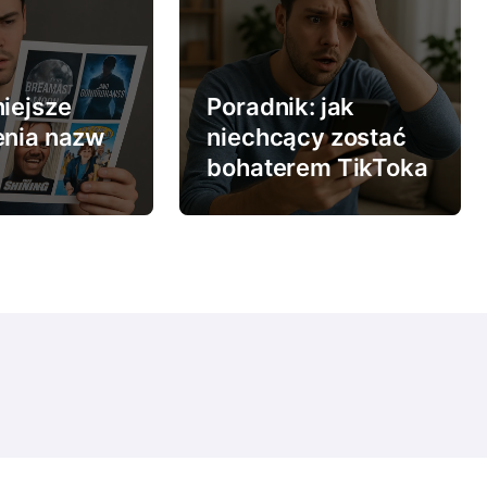
iejsze
Poradnik: jak
enia nazw
niechcący zostać
bohaterem TikToka