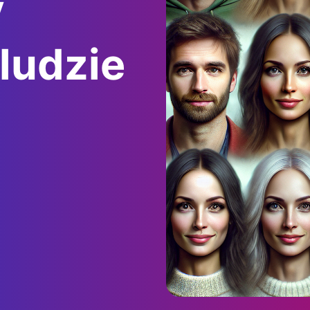
y
ludzie