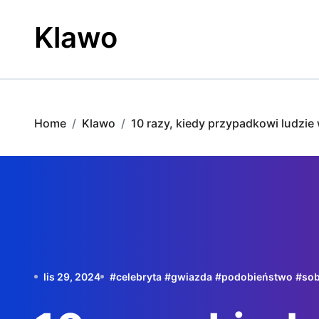
Skip
to
Klawo
content
Home
Klawo
10 razy, kiedy przypadkowi ludzie w
lis 29, 2024
#
celebryta
#
gwiazda
#
podobieństwo
#
so