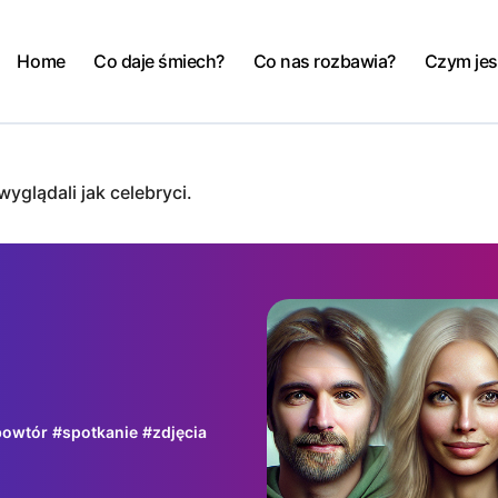
Home
Co daje śmiech?
Co nas rozbawia?
Czym jes
yglądali jak celebryci.
bowtór
#
spotkanie
#
zdjęcia