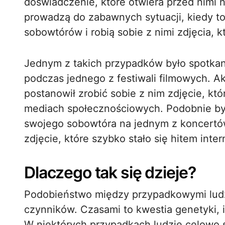
doświadczenie, które otwiera przed nimi 
prowadzą do zabawnych sytuacji, kiedy to
sobowtórów i robią sobie z nimi zdjęcia, k
Jednym z takich przypadków było spotka
podczas jednego z festiwali filmowych. A
postanowił zrobić sobie z nim zdjęcie, kt
mediach społecznościowych. Podobnie by
swojego sobowtóra na jednym z koncertów
zdjęcie, które szybko stało się hitem inter
Dlaczego tak się dzieje?
Podobieństwo między przypadkowymi ludź
czynników. Czasami to kwestia genetyki, 
W niektórych przypadkach ludzie celowo s