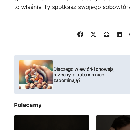
to właśnie Ty spotkasz swojego sobowtóra 
N
Dlaczego wiewiórki chowają
a
orzechy, a potem o nich
zapominają?
w
i
Polecamy
g
a