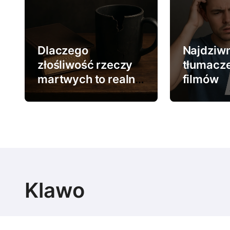
c
j
a
Dlaczego
Najdziwn
w
złośliwość rzeczy
tłumacz
martwych to realne
filmów
p
zjawisko
i
s
u
Klawo