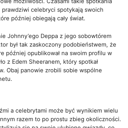
nowe możliwości. Czasami takie spotkania
 prawdziwi celebryci spotykają swoich
tóre później obiegają cały świat.
nie Johnny’ego Deppa z jego sobowtórem
ktor był tak zaskoczony podobieństwem, że
óre później opublikował na swoim profilu w
ło z Edem Sheeranem, który spotkał
. Obaj panowie zrobili sobie wspólne
netu.
mi a celebrytami może być wynikiem wielu
innym razem to po prostu zbieg okoliczności.
tylizują się na swoje ulubione gwiazdy, co